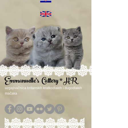
Emmanuelle's Cattery * HR
uzgajivačnica britanskih kratkodlakih i dugodlakih
mačaka